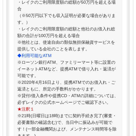
・レイクのご利用限度額の総額が50万円を超える場
合
（※50万円以下でも収入証明が必要な場合がありま
す。）
・レイクのご利用限度額の総額と他社のお借入れ総
額の合計が100万円を超える場合
※他社とは、使途自由の類似無担保融資サービスを
提供している会社のことを表します。
◆利用可能なATM
※ローソン銀行ATM、ファミリーマート等に設置の
イーネットATMなど、提携ATMで借り入れ・返済が
可能です。
※2020年4月16日より、提携ATMでのお借入れ・ご
返済ともに、所定の手数料がかかります。
※貸付/借入条件や提携CD・ATMの詳細については、
必ずレイクの公式ホームページでご確認下さい。
★注釈１
※21時(日曜日は18時)までに契約手続き完了(審査・
必要書類の確認含む)で、当日中に振込みが可能で
す！(一部金融機関および、メンテナンス時間等を除
きます。)