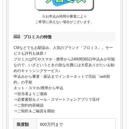
※お申込み時間や審査により
ご希望に添えない場合がございます。
プロミスの特徴
CMなどでもお馴染み、人気のブランド「プロミス」。サー
ビスも評判も抜群！
プロミスはPCやスマホ・携帯から24時間365日申込みが可能
なので、いざというときの急な出費には大変ありがたいお勧
めのキャッシングサービス♪
申込みから審査・振込までインターネットで完結「web契
約」の手順
ネット・スマホ/携帯から申込
⇒担当者よりご連絡
⇒必要書類をメール・スマートフォンアプリで送付
⇒ご契約内容確認
⇒ご契約＆ご融資を開始
限度額
800万円まで