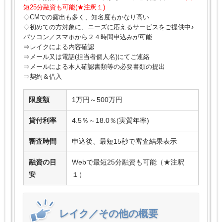
短25分融資も可能(★注釈１)
◇CMでの露出も多く、知名度もかなり高い
◇初めての方対象に、ニーズに応えるサービスをご提供中♪
パソコン／スマホから２４時間申込みが可能
⇒レイクによる内容確認
⇒メール又は電話(担当者個人名)にてご連絡
⇒メールによる本人確認書類等の必要書類の提出
⇒契約＆借入
限度額
1万円～500万円
貸付利率
4.5％～18.0％(実質年率)
審査時間
申込後、最短15秒で審査結果表示
融資の目
Webで最短25分融資も可能（★注釈
安
１）
レイク／その他の概要