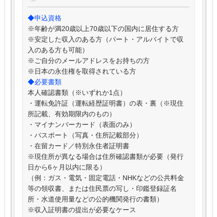
◆申込資格
※年齢が満20歳以上70歳以下の国内に居住する方
※安定した収入のある方（パート・アルバイトで収
入のある方も可能）
※ご自分のメールアドレスをお持ちの方
※日本の永住権を取得されている方
◆必要書類
本人確認書類（※いずれか1点）
・運転免許証（運転経歴証明書）の表・裏（※現住
所記載、有効期限内のもの）
・マイナンバーカード（表面のみ）
・パスポート（写真・住所記載部分）
・在留カード／特別永住者証明書
※現住所が異なる場合は住所確認書類が必要（発行
日から6ヶ月以内に限る）
（例：ガス・電気・固定電話・NHKなどの公共料金
等の領収書、または住民票の写し・印鑑登録証名
所・水道使用量などの公的機関発行の書類）
※収入証明書の提出が必要なケース