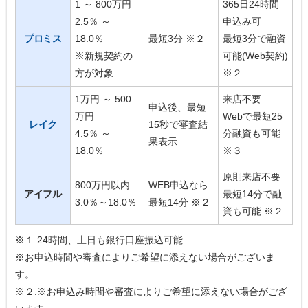
1 ～ 800万円
365日24時間
2.5％ ～
申込み可
プロミス
18.0％
最短3分 ※２
最短3分で融資
※新規契約の
可能(Web契約)
方が対象
※２
1万円 ～ 500
来店不要
申込後、最短
万円
Webで最短25
レイク
15秒で審査結
4.5％ ～
分融資も可能
果表示
18.0％
※３
原則来店不要
800万円以内
WEB申込なら
アイフル
最短14分で融
3.0％～18.0％
最短14分 ※２
資も可能 ※２
※１.24時間、土日も銀行口座振込可能
※お申込時間や審査によりご希望に添えない場合がございま
す。
※２.※お申込み時間や審査によりご希望に添えない場合がござ