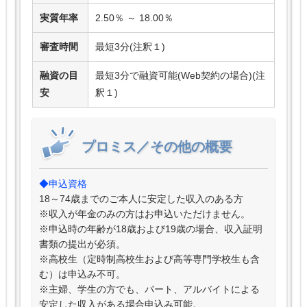
実質年率
2.50％ ～ 18.00％
審査時間
最短3分(注釈１)
融資の目
最短3分で融資可能(Web契約の場合)(注
安
釈１)
プロミス／その他の概要
◆申込資格
18～74歳までのご本人に安定した収入のある方
※収入が年金のみの方はお申込いただけません。
※申込時の年齢が18歳および19歳の場合、収入証明
書類の提出が必須。
※高校生（定時制高校生および高等専門学校生も含
む）は申込み不可。
※主婦、学生の方でも、パート、アルバイトによる
安定した収入がある場合申込み可能。