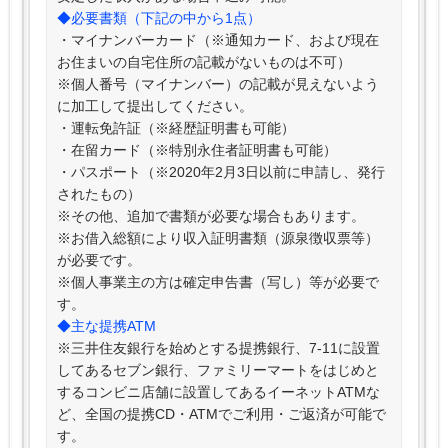
◆必要書類（下記の中から1点）
・マイナンバーカード（※通知カード、および現在
お住まいの自宅住所の記載がないものは不可）
※個人番号（マイナンバー）の記載が見えないよう
に加工して提出してください。
・運転免許証（※経歴証明書も可能）
・在留カード（※特別永住者証明書も可能）
・パスポート（※2020年2月3日以前に申請し、発行
されたもの）
※その他、追加で書類が必要な場合もあります。
※お借入総額により収入証明書類（源泉徴収票等）
が必要です。
※個人事業主の方は確定申告書（写し）等が必要で
す。
◆主な提携ATM
※三井住友銀行を始めとする提携銀行、7-11に設置
してあるセブン銀行、ファミリーマートをはじめと
するコンビニ店舗に設置してあるイーネットATMな
ど、全国の提携CD・ATMでご利用・ご返済が可能で
す。