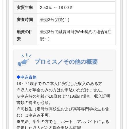
実質年率
2.50％ ～ 18.00％
審査時間
最短3分(注釈１)
融資の目
最短3分で融資可能(Web契約の場合)(注
安
釈１)
プロミス／その他の概要
◆申込資格
18～74歳までのご本人に安定した収入のある方
※収入が年金のみの方はお申込いただけません。
※申込時の年齢が18歳および19歳の場合、収入証明
書類の提出が必須。
※高校生（定時制高校生および高等専門学校生も含
む）は申込み不可。
※主婦、学生の方でも、パート、アルバイトによる
安定した収入がある場合申込み可能。