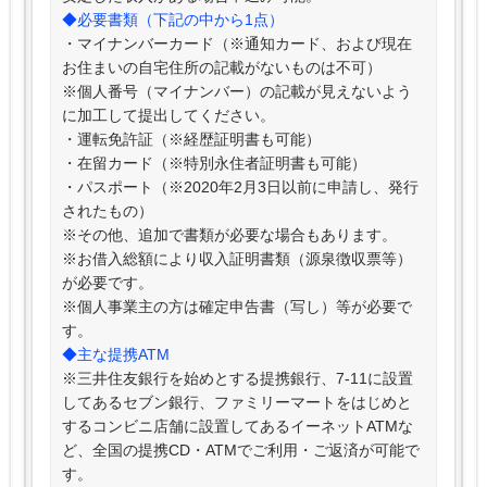
◆必要書類（下記の中から1点）
・マイナンバーカード（※通知カード、および現在
お住まいの自宅住所の記載がないものは不可）
※個人番号（マイナンバー）の記載が見えないよう
に加工して提出してください。
・運転免許証（※経歴証明書も可能）
・在留カード（※特別永住者証明書も可能）
・パスポート（※2020年2月3日以前に申請し、発行
されたもの）
※その他、追加で書類が必要な場合もあります。
※お借入総額により収入証明書類（源泉徴収票等）
が必要です。
※個人事業主の方は確定申告書（写し）等が必要で
す。
◆主な提携ATM
※三井住友銀行を始めとする提携銀行、7-11に設置
してあるセブン銀行、ファミリーマートをはじめと
するコンビニ店舗に設置してあるイーネットATMな
ど、全国の提携CD・ATMでご利用・ご返済が可能で
す。