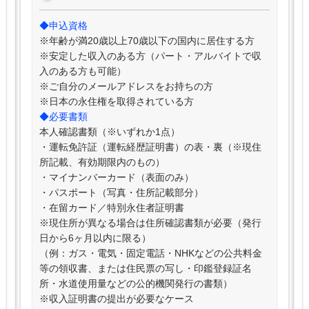
◆申込資格
※年齢が満20歳以上70歳以下の国内に居住する方
※安定した収入のある方（パート・アルバイトで収
入のある方も可能）
※ご自分のメールアドレスをお持ちの方
※日本の永住権を取得されている方
◆必要書類
本人確認書類（※いずれか1点）
・運転免許証（運転経歴証明書）の表・裏（※現住
所記載、有効期限内のもの）
・マイナンバーカード（表面のみ）
・パスポート（写真・住所記載部分）
・在留カード／特別永住者証明書
※現住所が異なる場合は住所確認書類が必要（発行
日から6ヶ月以内に限る）
（例：ガス・電気・固定電話・NHKなどの公共料金
等の領収書、または住民票の写し・印鑑登録証名
所・水道使用量などの公的機関発行の書類）
※収入証明書の提出が必要なケース