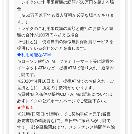
・レイクのご利用限度額の総額が50万円を超える場
合
（※50万円以下でも収入証明が必要な場合がありま
す。）
・レイクのご利用限度額の総額と他社のお借入れ総
額の合計が100万円を超える場合
※他社とは、使途自由の類似無担保融資サービスを
提供している会社のことを表します。
◆利用可能なATM
※ローソン銀行ATM、ファミリーマート等に設置の
イーネットATMなど、提携ATMで借り入れ・返済が
可能です。
※2020年4月16日より、提携ATMでのお借入れ・ご
返済ともに、所定の手数料がかかります。
※貸付/借入条件や提携CD・ATMの詳細については、
必ずレイクの公式ホームページでご確認下さい。
★注釈１
※21時(日曜日は18時)までに契約手続き完了(審査・
必要書類の確認含む)で、当日中に振込みが可能で
す！(一部金融機関および、メンテナンス時間等を除
きます。)