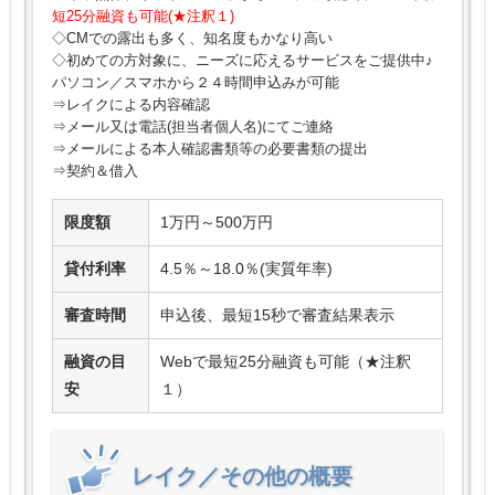
短25分融資も可能(★注釈１)
◇CMでの露出も多く、知名度もかなり高い
◇初めての方対象に、ニーズに応えるサービスをご提供中♪
パソコン／スマホから２４時間申込みが可能
⇒レイクによる内容確認
⇒メール又は電話(担当者個人名)にてご連絡
⇒メールによる本人確認書類等の必要書類の提出
⇒契約＆借入
限度額
1万円～500万円
貸付利率
4.5％～18.0％(実質年率)
審査時間
申込後、最短15秒で審査結果表示
融資の目
Webで最短25分融資も可能（★注釈
安
１）
レイク／その他の概要