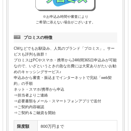
※お申込み時間や審査により
ご希望に添えない場合がございます。
プロミスの特徴
CMなどでもお馴染み、人気のブランド「プロミス」。サー
ビスも評判も抜群！
プロミスはPCやスマホ・携帯から24時間365日申込みが可能
なので、いざというときの急な出費には大変ありがたいお勧
めのキャッシングサービス♪
申込みから審査・振込までインターネットで完結「web契
約」の手順
ネット・スマホ/携帯から申込
⇒担当者よりご連絡
⇒必要書類をメール・スマートフォンアプリで送付
⇒ご契約内容確認
⇒ご契約＆ご融資を開始
限度額
800万円まで