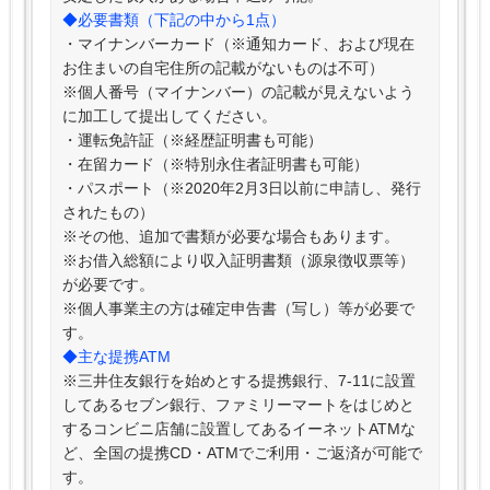
◆必要書類（下記の中から1点）
・マイナンバーカード（※通知カード、および現在
お住まいの自宅住所の記載がないものは不可）
※個人番号（マイナンバー）の記載が見えないよう
に加工して提出してください。
・運転免許証（※経歴証明書も可能）
・在留カード（※特別永住者証明書も可能）
・パスポート（※2020年2月3日以前に申請し、発行
されたもの）
※その他、追加で書類が必要な場合もあります。
※お借入総額により収入証明書類（源泉徴収票等）
が必要です。
※個人事業主の方は確定申告書（写し）等が必要で
す。
◆主な提携ATM
※三井住友銀行を始めとする提携銀行、7-11に設置
してあるセブン銀行、ファミリーマートをはじめと
するコンビニ店舗に設置してあるイーネットATMな
ど、全国の提携CD・ATMでご利用・ご返済が可能で
す。