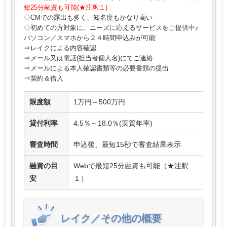
短25分融資も可能(★注釈１)
◇CMでの露出も多く、知名度もかなり高い
◇初めての方対象に、ニーズに応えるサービスをご提供中♪
パソコン／スマホから２４時間申込みが可能
⇒レイクによる内容確認
⇒メール又は電話(担当者個人名)にてご連絡
⇒メールによる本人確認書類等の必要書類の提出
⇒契約＆借入
限度額
1万円～500万円
貸付利率
4.5％～18.0％(実質年率)
審査時間
申込後、最短15秒で審査結果表示
融資の目
Webで最短25分融資も可能（★注釈
安
１）
レイク／その他の概要