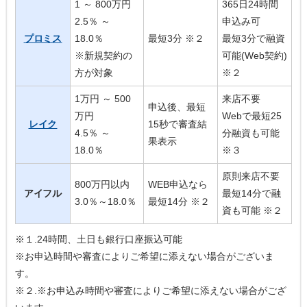
1 ～ 800万円
365日24時間
2.5％ ～
申込み可
プロミス
18.0％
最短3分 ※２
最短3分で融資
※新規契約の
可能(Web契約)
方が対象
※２
1万円 ～ 500
来店不要
申込後、最短
万円
Webで最短25
レイク
15秒で審査結
4.5％ ～
分融資も可能
果表示
18.0％
※３
原則来店不要
800万円以内
WEB申込なら
アイフル
最短14分で融
3.0％～18.0％
最短14分 ※２
資も可能 ※２
※１.24時間、土日も銀行口座振込可能
※お申込時間や審査によりご希望に添えない場合がございま
す。
※２.※お申込み時間や審査によりご希望に添えない場合がござ