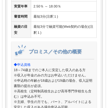
実質年率
2.50％ ～ 18.00％
審査時間
最短3分(注釈１)
融資の目
最短3分で融資可能(Web契約の場合)(注
安
釈１)
プロミス／その他の概要
◆申込資格
18～74歳までのご本人に安定した収入のある方
※収入が年金のみの方はお申込いただけません。
※申込時の年齢が18歳および19歳の場合、収入証明
書類の提出が必須。
※高校生（定時制高校生および高等専門学校生も含
む）は申込み不可。
※主婦、学生の方でも、パート、アルバイトによる
安定した収入がある場合申込み可能。