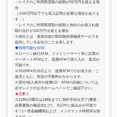
・レイクのご利用限度額の総額が50万円を超える場
合
（※50万円以下でも収入証明が必要な場合がありま
す。）
・レイクのご利用限度額の総額と他社のお借入れ総
額の合計が100万円を超える場合
※他社とは、使途自由の類似無担保融資サービスを
提供している会社のことを表します。
◆利用可能なATM
※ローソン銀行ATM、ファミリーマート等に設置の
イーネットATMなど、提携ATMで借り入れ・返済が
可能です。
※2020年4月16日より、提携ATMでのお借入れ・ご
返済ともに、所定の手数料がかかります。
※貸付/借入条件や提携CD・ATMの詳細については、
必ずレイクの公式ホームページでご確認下さい。
★注釈１
※21時(日曜日は18時)までに契約手続き完了(審査・
必要書類の確認含む)で、当日中に振込みが可能で
す！(一部金融機関および、メンテナンス時間等を除
きます。)