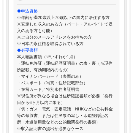
◆申込資格
※年齢が満20歳以上70歳以下の国内に居住する方
※安定した収入のある方（パート・アルバイトで収
入のある方も可能）
※ご自分のメールアドレスをお持ちの方
※日本の永住権を取得されている方
◆必要書類
本人確認書類（※いずれか1点）
・運転免許証（運転経歴証明書）の表・裏（※現住
所記載、有効期限内のもの）
・マイナンバーカード（表面のみ）
・パスポート（写真・住所記載部分）
・在留カード／特別永住者証明書
※現住所が異なる場合は住所確認書類が必要（発行
日から6ヶ月以内に限る）
（例：ガス・電気・固定電話・NHKなどの公共料金
等の領収書、または住民票の写し・印鑑登録証名
所・水道使用量などの公的機関発行の書類）
※収入証明書の提出が必要なケース