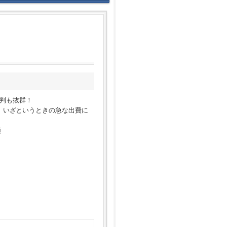
判も抜群！
で、いざというときの急な出費に
順