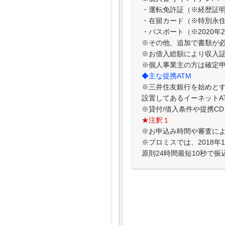
・運転免許証（※経歴証
・在留カード（※特別永
・パスポート（※2020
※その他、追加で書類が
※お借入総額により収入
※個人事業主の方は確定
◆主な提携ATM
※三井住友銀行を始めとす
設置してあるイーネットA
※貸付/借入条件や提携C
★注釈１
※お申込み時間や審査に
※プロミスでは、2018
原則24時間最短10秒で