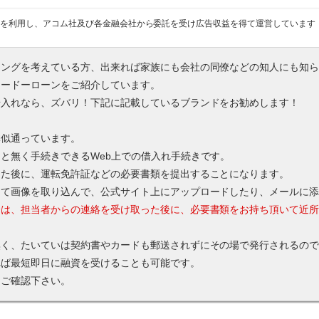
を利用し、アコム社及び各金融会社から委託を受け広告収益を得て運営しています
シングを考えている方、出来れば家族にも会社の同僚などの知人にも知
カードーローンをご紹介しています。
借入れなら、ズバリ！下記に記載しているブランドをお勧めします！
体似通っています。
と無く手続きできるWeb上での借入れ手続きです。
った後に、運転免許証などの必要書類を提出することになります。
して画像を取り込んで、公式サイト上にアップロードしたり、メールに
合は、担当者からの連絡を受け取った後に、必要書類をお持ち頂いて近
無く、たいていは契約書やカードも郵送されずにその場で発行されるの
れば最短即日に融資を受けることも可能です。
てご確認下さい。