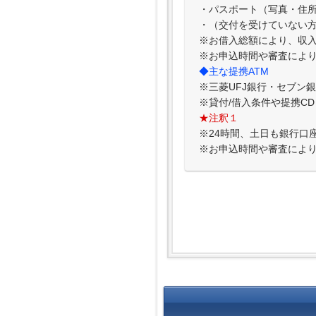
・パスポート（写真・住
・（交付を受けていない
※お借入総額により、収
※お申込時間や審査によ
◆主な提携ATM
※三菱UFJ銀行・セブン
※貸付/借入条件や提携C
★注釈１
※24時間、土日も銀行口
※お申込時間や審査によ