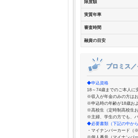
限度額
実質年率
審査時間
融資の目安
プロミス／
◆申込資格
18～74歳までのご本人
※収入が年金のみの方は
※申込時の年齢が18歳お
※高校生（定時制高校生
※主婦、学生の方でも、
◆必要書類（下記の中から
・マイナンバーカード（
※個人番号（マイナンバ