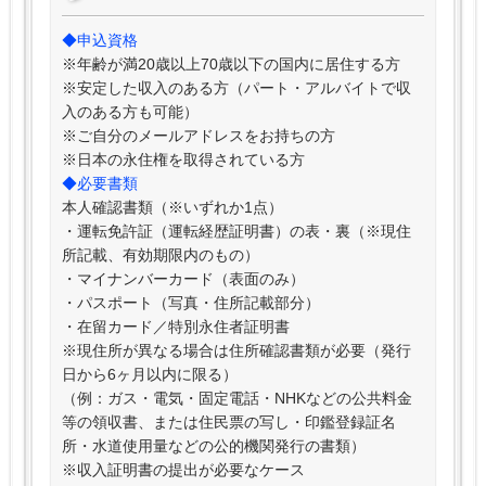
◆申込資格
※年齢が満20歳以上70歳以下の国内に居住する方
※安定した収入のある方（パート・アルバイトで収
入のある方も可能）
※ご自分のメールアドレスをお持ちの方
※日本の永住権を取得されている方
◆必要書類
本人確認書類（※いずれか1点）
・運転免許証（運転経歴証明書）の表・裏（※現住
所記載、有効期限内のもの）
・マイナンバーカード（表面のみ）
・パスポート（写真・住所記載部分）
・在留カード／特別永住者証明書
※現住所が異なる場合は住所確認書類が必要（発行
日から6ヶ月以内に限る）
（例：ガス・電気・固定電話・NHKなどの公共料金
等の領収書、または住民票の写し・印鑑登録証名
所・水道使用量などの公的機関発行の書類）
※収入証明書の提出が必要なケース