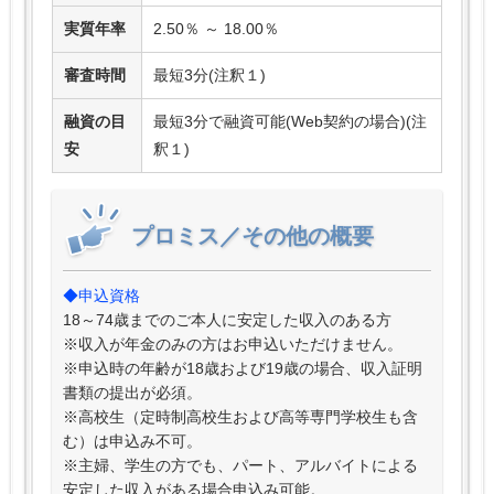
実質年率
2.50％ ～ 18.00％
審査時間
最短3分(注釈１)
融資の目
最短3分で融資可能(Web契約の場合)(注
安
釈１)
プロミス／その他の概要
◆申込資格
18～74歳までのご本人に安定した収入のある方
※収入が年金のみの方はお申込いただけません。
※申込時の年齢が18歳および19歳の場合、収入証明
書類の提出が必須。
※高校生（定時制高校生および高等専門学校生も含
む）は申込み不可。
※主婦、学生の方でも、パート、アルバイトによる
安定した収入がある場合申込み可能。