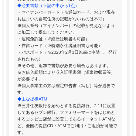
◆必要書類（下記の中から1点）
・マイナンバーカード（※通知カード、および現在
お住まいの自宅住所の記載がないものは不可）
※個人番号（マイナンバー）の記載が見えないよう
に加工して提出してください。
・運転免許証（※経歴証明書も可能）
・在留カード（※特別永住者証明書も可能）
・パスポート（※2020年2月3日以前に申請し、発行
されたもの）
※その他、追加で書類が必要な場合もあります。
※お借入総額により収入証明書類（源泉徴収票等）
が必要です。
※個人事業主の方は確定申告書（写し）等が必要で
す。
◆主な提携ATM
※三井住友銀行を始めとする提携銀行、7-11に設置
してあるセブン銀行、ファミリーマートをはじめと
するコンビニ店舗に設置してあるイーネットATMな
ど、全国の提携CD・ATMでご利用・ご返済が可能で
す。