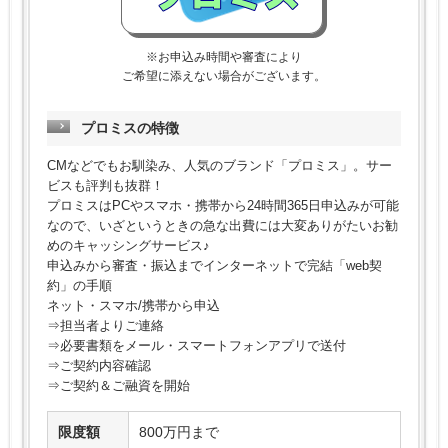
※お申込み時間や審査により
ご希望に添えない場合がございます。
プロミスの特徴
CMなどでもお馴染み、人気のブランド「プロミス」。サー
ビスも評判も抜群！
プロミスはPCやスマホ・携帯から24時間365日申込みが可能
なので、いざというときの急な出費には大変ありがたいお勧
めのキャッシングサービス♪
申込みから審査・振込までインターネットで完結「web契
約」の手順
ネット・スマホ/携帯から申込
⇒担当者よりご連絡
⇒必要書類をメール・スマートフォンアプリで送付
⇒ご契約内容確認
⇒ご契約＆ご融資を開始
限度額
800万円まで