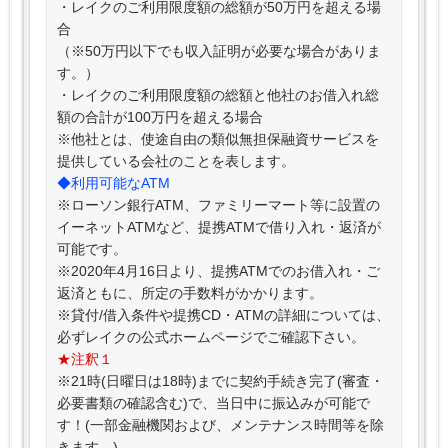
・レイクのご利用限度額の総額が50万円を超える場
合
（※50万円以下でも収入証明が必要な場合がありま
す。）
・レイクのご利用限度額の総額と他社のお借入れ総
額の合計が100万円を超える場合
※他社とは、使途自由の類似無担保融資サービスを
提供している会社のことを表します。
◆利用可能なATM
※ローソン銀行ATM、ファミリーマート等に設置の
イーネットATMなど、提携ATMで借り入れ・返済が
可能です。
※2020年4月16日より、提携ATMでのお借入れ・ご
返済ともに、所定の手数料がかかります。
※貸付/借入条件や提携CD・ATMの詳細については、
必ずレイクの公式ホームページでご確認下さい。
★注釈１
※21時(日曜日は18時)までに契約手続き完了(審査・
必要書類の確認含む)で、当日中に振込みが可能で
す！(一部金融機関および、メンテナンス時間等を除
きます。)