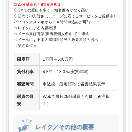
短25分融資も可能(★注釈１)
◇CMでの露出も多く、知名度もかなり高い
◇初めての方対象に、ニーズに応えるサービスをご提供中♪
パソコン／スマホから２４時間申込みが可能
⇒レイクによる内容確認
⇒メール又は電話(担当者個人名)にてご連絡
⇒メールによる本人確認書類等の必要書類の提出
⇒契約＆借入
限度額
1万円～500万円
貸付利率
4.5％～18.0％(実質年率)
審査時間
申込後、最短15秒で審査結果表示
融資の目
Webで最短25分融資も可能（★注釈
安
１）
レイク／その他の概要