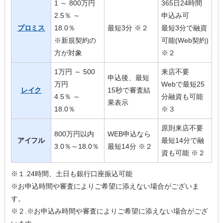
1 ～ 800万円
365日24時間
2.5％ ～
申込み可
プロミス
18.0％
最短3分 ※２
最短3分で融資
※新規契約の
可能(Web契約)
方が対象
※２
1万円 ～ 500
来店不要
申込後、最短
万円
Webで最短25
レイク
15秒で審査結
4.5％ ～
分融資も可能
果表示
18.0％
※３
原則来店不要
800万円以内
WEB申込なら
アイフル
最短14分で融
3.0％～18.0％
最短14分 ※２
資も可能 ※２
※１.24時間、土日も銀行口座振込可能
※お申込時間や審査によりご希望に添えない場合がございま
す。
※２.※お申込み時間や審査によりご希望に添えない場合がござ