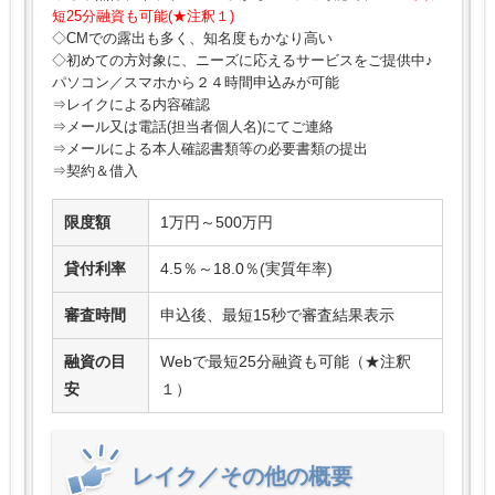
短25分融資も可能(★注釈１)
◇CMでの露出も多く、知名度もかなり高い
◇初めての方対象に、ニーズに応えるサービスをご提供中♪
パソコン／スマホから２４時間申込みが可能
⇒レイクによる内容確認
⇒メール又は電話(担当者個人名)にてご連絡
⇒メールによる本人確認書類等の必要書類の提出
⇒契約＆借入
限度額
1万円～500万円
貸付利率
4.5％～18.0％(実質年率)
審査時間
申込後、最短15秒で審査結果表示
融資の目
Webで最短25分融資も可能（★注釈
安
１）
レイク／その他の概要