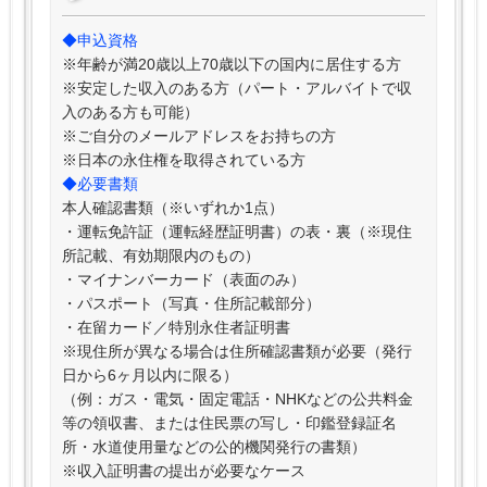
◆申込資格
※年齢が満20歳以上70歳以下の国内に居住する方
※安定した収入のある方（パート・アルバイトで収
入のある方も可能）
※ご自分のメールアドレスをお持ちの方
※日本の永住権を取得されている方
◆必要書類
本人確認書類（※いずれか1点）
・運転免許証（運転経歴証明書）の表・裏（※現住
所記載、有効期限内のもの）
・マイナンバーカード（表面のみ）
・パスポート（写真・住所記載部分）
・在留カード／特別永住者証明書
※現住所が異なる場合は住所確認書類が必要（発行
日から6ヶ月以内に限る）
（例：ガス・電気・固定電話・NHKなどの公共料金
等の領収書、または住民票の写し・印鑑登録証名
所・水道使用量などの公的機関発行の書類）
※収入証明書の提出が必要なケース