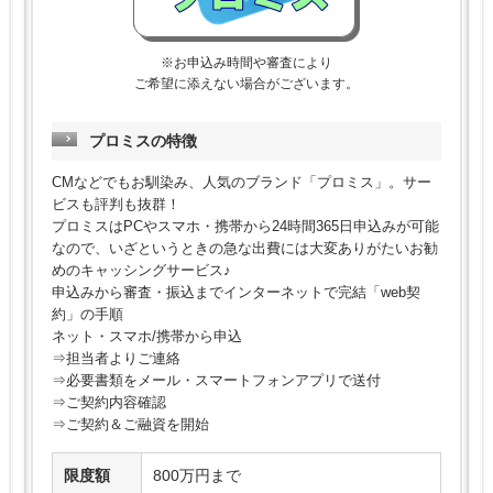
※お申込み時間や審査により
ご希望に添えない場合がございます。
プロミスの特徴
CMなどでもお馴染み、人気のブランド「プロミス」。サー
ビスも評判も抜群！
プロミスはPCやスマホ・携帯から24時間365日申込みが可能
なので、いざというときの急な出費には大変ありがたいお勧
めのキャッシングサービス♪
申込みから審査・振込までインターネットで完結「web契
約」の手順
ネット・スマホ/携帯から申込
⇒担当者よりご連絡
⇒必要書類をメール・スマートフォンアプリで送付
⇒ご契約内容確認
⇒ご契約＆ご融資を開始
限度額
800万円まで