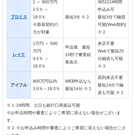
1 ～ 800万円
365日24時間
2.5％ ～
申込み可
プロミス
18.0％
最短3分 ※２
最短3分で融資
※新規契約の
可能(Web契約)
方が対象
※２
1万円 ～ 500
来店不要
申込後、最短
万円
Webで最短25
レイク
15秒で審査結
4.5％ ～
分融資も可能
果表示
18.0％
※３
原則来店不要
800万円以内
WEB申込なら
アイフル
最短14分で融
3.0％～18.0％
最短14分 ※２
資も可能 ※２
※１.24時間、土日も銀行口座振込可能
※お申込時間や審査によりご希望に添えない場合がございま
す。
※２.※お申込み時間や審査によりご希望に添えない場合がござ