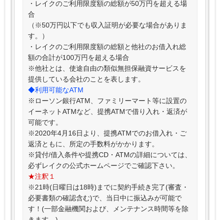
・レイクのご利用限度額の総額が50万円を超える場
合
（※50万円以下でも収入証明が必要な場合がありま
す。）
・レイクのご利用限度額の総額と他社のお借入れ総
額の合計が100万円を超える場合
※他社とは、使途自由の類似無担保融資サービスを
提供している会社のことを表します。
◆利用可能なATM
※ローソン銀行ATM、ファミリーマート等に設置の
イーネットATMなど、提携ATMで借り入れ・返済が
可能です。
※2020年4月16日より、提携ATMでのお借入れ・ご
返済ともに、所定の手数料がかかります。
※貸付/借入条件や提携CD・ATMの詳細については、
必ずレイクの公式ホームページでご確認下さい。
★注釈１
※21時(日曜日は18時)までに契約手続き完了(審査・
必要書類の確認含む)で、当日中に振込みが可能で
す！(一部金融機関および、メンテナンス時間等を除
きます。)