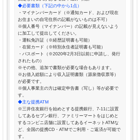
◆必要書類（下記の中から1点）
・マイナンバーカード（※通知カード、および現在
お住まいの自宅住所の記載がないものは不可）
※個人番号（マイナンバー）の記載が見えないよう
に加工して提出してください。
・運転免許証（※経歴証明書も可能）
・在留カード（※特別永住者証明書も可能）
・パスポート（※2020年2月3日以前に申請し、発行
されたもの）
※その他、追加で書類が必要な場合もあります。
※お借入総額により収入証明書類（源泉徴収票等）
が必要です。
※個人事業主の方は確定申告書（写し）等が必要で
す。
◆主な提携ATM
※三井住友銀行を始めとする提携銀行、7-11に設置
してあるセブン銀行、ファミリーマートをはじめと
するコンビニ店舗に設置してあるイーネットATMな
ど、全国の提携CD・ATMでご利用・ご返済が可能で
す。