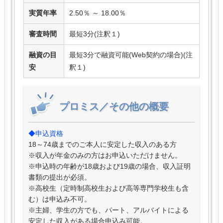
実質年率
2.50％ ～ 18.00％
審査時間
最短3分(注釈１)
融資の目
最短3分で融資可能(Web契約の場合)(注
安
釈１)
プロミス／その他の概要
◆申込資格
18～74歳までのご本人に安定した収入のある方
※収入が年金のみの方はお申込いただけません。
※申込時の年齢が18歳および19歳の場合、収入証明
書類の提出が必須。
※高校生（定時制高校生および高等専門学校生も含
む）は申込み不可。
※主婦、学生の方でも、パート、アルバイトによる
安定した収入がある場合申込み可能。