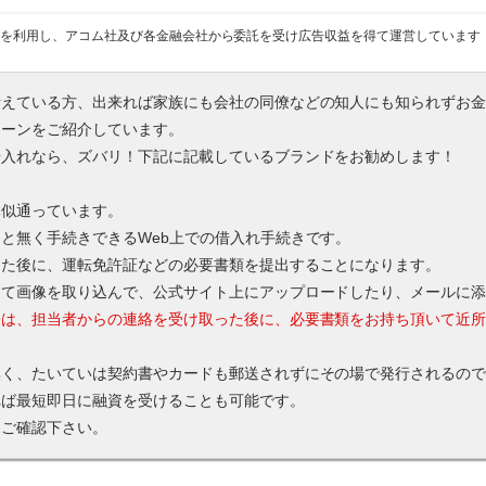
を利用し、アコム社及び各金融会社から委託を受け広告収益を得て運営しています
考えている方、出来れば家族にも会社の同僚などの知人にも知られずお
ローンをご紹介しています。
借入れなら、ズバリ！下記に記載しているブランドをお勧めします！
体似通っています。
と無く手続きできるWeb上での借入れ手続きです。
った後に、運転免許証などの必要書類を提出することになります。
して画像を取り込んで、公式サイト上にアップロードしたり、メールに
合は、担当者からの連絡を受け取った後に、必要書類をお持ち頂いて近
無く、たいていは契約書やカードも郵送されずにその場で発行されるの
れば最短即日に融資を受けることも可能です。
てご確認下さい。