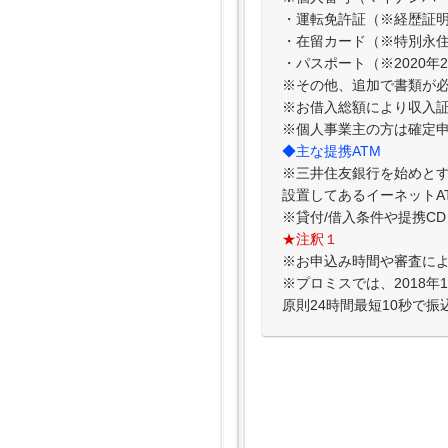
・運転免許証（※経歴証
・在留カード（※特別永
・パスポート（※2020
※その他、追加で書類が
※お借入総額により収入
※個人事業主の方は確定
◆主な提携ATM
※三井住友銀行を始めとす
設置してあるイーネットA
※貸付/借入条件や提携C
★注釈１
※お申込み時間や審査に
※プロミスでは、2018
原則24時間最短10秒で