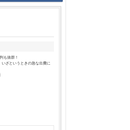
判も抜群！
で、いざというときの急な出費に
順