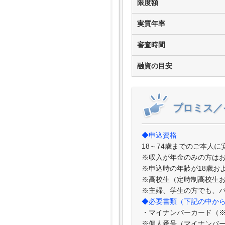
限度額
実質年率
審査時間
融資の目安
プロミス／
◆申込資格
18～74歳までのご本人
※収入が年金のみの方は
※申込時の年齢が18歳お
※高校生（定時制高校生
※主婦、学生の方でも、
◆必要書類（下記の中から
・マイナンバーカード（
※個人番号（マイナンバ