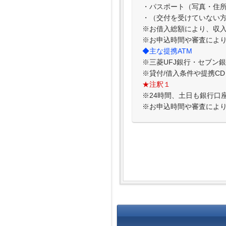
・パスポート（写真・住
・（交付を受けていない
※お借入総額により、収
※お申込時間や審査によ
◆主な提携ATM
※三菱UFJ銀行・セブン
※貸付/借入条件や提携C
★注釈１
※24時間、土日も銀行口
※お申込時間や審査によ